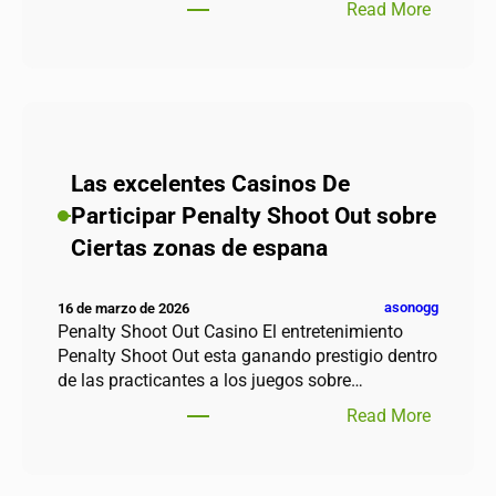
Read More
Las excelentes Casinos De
Participar Penalty Shoot Out sobre
Ciertas zonas de espana
asonogg
16 de marzo de 2026
Penalty Shoot Out Casino El entretenimiento
Penalty Shoot Out esta ganando prestigio dentro
de las practicantes a los juegos sobre…
Read More