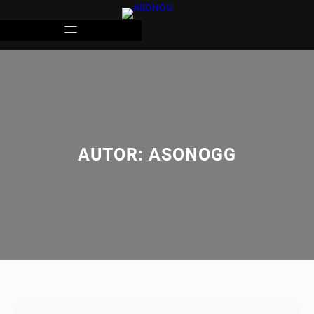
OBSERVATORIO
AUTOR:
ASONOGG