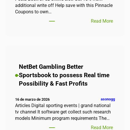
additional write off Help save with this Pinnacle
Coupons to own…
Read More
NetBet Gambling Better
Sportsbook to possess Real time
Possibility & Fast Profits
asonogg
16 de marzo de 2026
Articles Digital sporting events | grand national
tv channel It software get collect such research
models Minimum program requirements The…
Read More