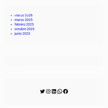
Archivo
marzo 2026
marzo 2025
febrero 2025
octubre 2023
junio 2023
Etiquetas
Síguenos