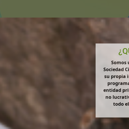
¿Q
Somos u
Sociedad C
su propia 
programa
entidad pri
no lucrati
todo el