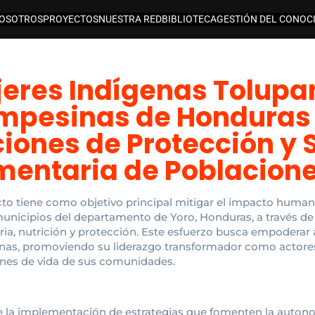
OSOTROS
PROYECTOS
NUESTRA RED
BIBLIOTECA
GESTIÓN DEL CONOC
eres Indígenas Tolupa
pesinas de Honduras 
iones de Protección y
mentaria de Poblacion
cto tiene como objetivo principal mitigar el impacto humani
municipios del departamento de Yoro, Honduras, a través de
ria, nutrición y protección. Este esfuerzo busca empoderar 
as, promoviendo su liderazgo transformador como actores 
nes de vida de sus comunidades.
 la implementación de estrategias que fomenten la auton