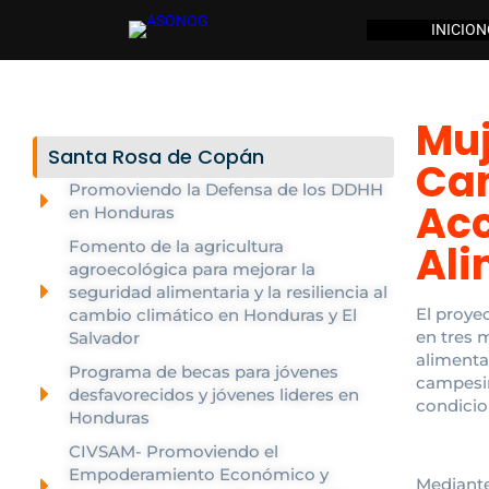
INICIO
N
Muj
Santa Rosa de Copán
Cam
Promoviendo la Defensa de los DDHH
Acc
en Honduras
Fomento de la agricultura
Ali
agroecológica para mejorar la
seguridad alimentaria y la resiliencia al
El proye
cambio climático en Honduras y El
en tres 
Salvador
alimenta
Programa de becas para jóvenes
campesin
desfavorecidos y jóvenes lideres en
condicio
Honduras
CIVSAM- Promoviendo el
Empoderamiento Económico y
Mediante