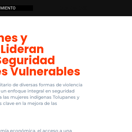
IMIENTO
OBSERVATORIO
nes y
Lideran
 Seguridad
es Vulnerables
tario de diversas formas de violencia
 un enfoque integral en seguridad
a las mujeres indígenas Tolupanes y
clave en la mejora de las
omía económica, el acceso a una