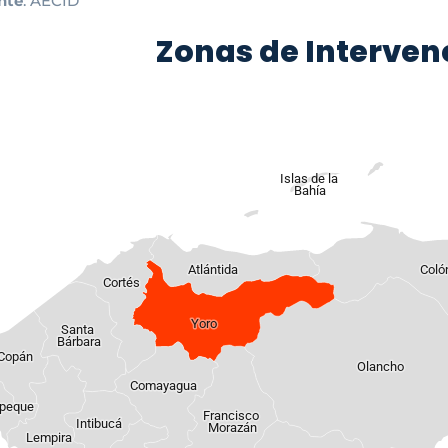
nte
: AECID
Zonas de Interven