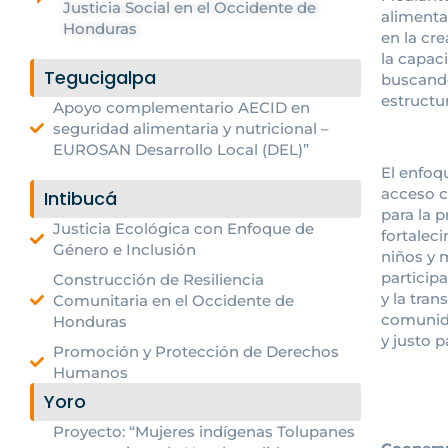
Justicia Social en el Occidente de
alimenta
Honduras
en la cr
la capaci
Tegucigalpa
buscando
estructu
Apoyo complementario AECID en
seguridad alimentaria y nutricional –
EUROSAN Desarrollo Local (DEL)”
El enfoq
acceso c
Intibucá
para la p
Justicia Ecológica con Enfoque de
fortalec
Género e Inclusión
niños y 
participa
Construcción de Resiliencia
y la tran
Comunitaria en el Occidente de
comunida
Honduras
y justo p
Promoción y Protección de Derechos
Humanos
Yoro
Proyecto: “Mujeres indígenas Tolupanes