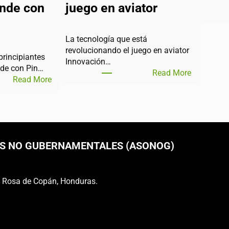
ende con
juego en aviator
La tecnología que está
revolucionando el juego en aviator
principiantes
Innovación…
nde con Pin…
Read More
Read More
S NO GUBERNAMENTALES (ASONOG)
a Rosa de Copán, Honduras.