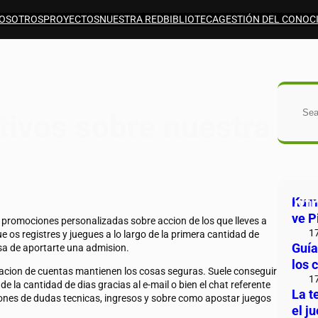
OSOTROS
PROYECTOS
NUESTRA RED
BIBLIOTECA
GESTIÓN DEL CONOC
Bus
itivos sobre nuestra
Ent
Kuma
ve P
promociones personalizadas sobre accion de los que lleves a
1
e os registres y juegues a lo largo de la primera cantidad de
Guía
sa de aportarte una admision.
los 
tracion de cuentas mantienen los cosas seguras. Suele conseguir
1
e la cantidad de dias gracias al e-mail o bien el chat referente
La t
tiones de dudas tecnicas, ingresos y sobre como apostar juegos
el j