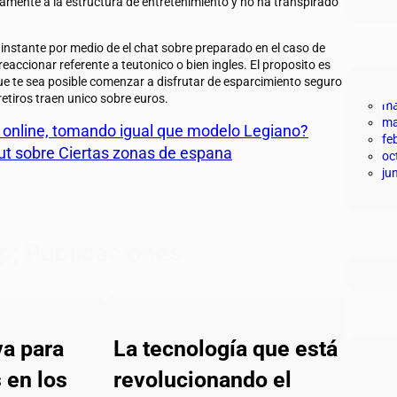
amente a la estructura de entretenimiento y no ha transpirado
stante por medio de el chat sobre preparado en el caso de
eaccionar referente a teutonico o bien ingles. El proposito es
 que te sea posible comenzar a disfrutar de esparcimiento seguro
Arc
etiros traen unico sobre euros.
ma
ma
no online, tomando igual que modelo Legiano?
fe
ut sobre Ciertas zonas de espana
oc
ju
p; Publicaciones
Eti
va para
La tecnología que está
Síg
 en los
revolucionando el