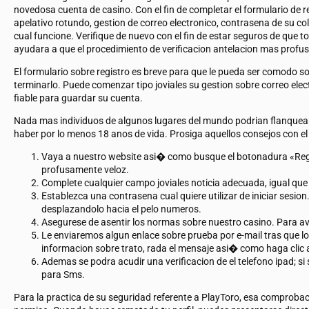
novedosa cuenta de casino. Con el fin de completar el formulario de r
apelativo rotundo, gestion de correo electronico, contrasena de su co
cual funcione. Verifique de nuevo con el fin de estar seguros de que to
ayudara a que el procedimiento de verificacion antelacion mas prof
El formulario sobre registro es breve para que le pueda ser comodo sob
terminarlo. Puede comenzar tipo joviales su gestion sobre correo elec
fiable para guardar su cuenta.
Nada mas individuos de algunos lugares del mundo podrian flanquear
haber por lo menos 18 anos de vida. Prosiga aquellos consejos con el f
Vaya a nuestro website asi� como busque el botonadura «Regis
profusamente veloz.
Complete cualquier campo joviales noticia adecuada, igual que l
Establezca una contrasena cual quiere utilizar de iniciar sesio
desplazandolo hacia el pelo numeros.
Asegurese de asentir los normas sobre nuestro casino. Para avan
Le enviaremos algun enlace sobre prueba por e-mail tras que lo 
informacion sobre trato, rada el mensaje asi� como haga clic 
Ademas se podra acudir una verificacion de el telefono ipad; si s
para Sms.
Para la practica de su seguridad referente a PlayToro, esa comprobac