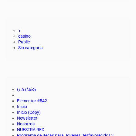
Categorías
1
casino
Public
Sin categoría
Páginas
(sin título)
Elementor #542
Inicio
Inicio (Copy)
Newsletter
Nosotros
NUESTRA RED
Programa de Becas para Jovenes Desfavorecidos y