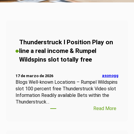
Thunderstruck I Position Play on
line a real income & Rumpel
Wildspins slot totally free
asonogg
17 de marzo de 2026
Blogs Well-known Locations – Rumpel Wildspins
slot 100 percent free Thunderstruck Video slot
Information Readily available Bets within the
Thunderstruck…
Read More