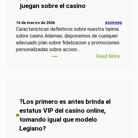
juegan sobre el casino
asonogg
16 de marzo de 2026
Caracteristicas definitivos sobre nuestra tarima
sobre casino Ademas, disponemos de cualquier
adecuado plan sobre fidelizacion y promociones
personalizadas sobre accion…
Read More
?Los primero es antes brinda el
estatus VIP del casino online,
tomando igual que modelo
Legiano?