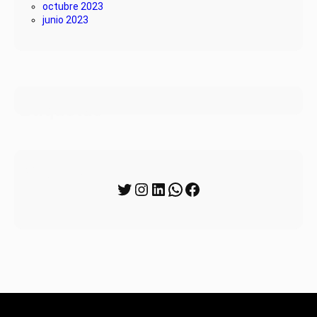
octubre 2023
junio 2023
Etiquetas
Síguenos