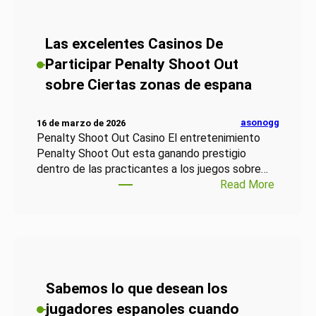
Las excelentes Casinos De
Participar Penalty Shoot Out
sobre Ciertas zonas de espana
asonogg
16 de marzo de 2026
Penalty Shoot Out Casino El entretenimiento
Penalty Shoot Out esta ganando prestigio
dentro de las practicantes a los juegos sobre…
Read More
Sabemos lo que desean los
jugadores espanoles cuando