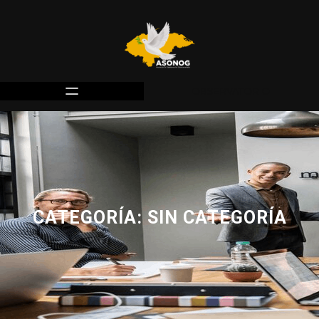
OBSERVATORIO
CATEGORÍA:
SIN CATEGORÍA