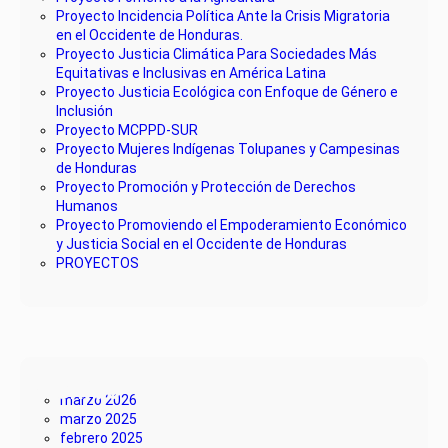
Proyecto Incidencia Política Ante la Crisis Migratoria
en el Occidente de Honduras.
Proyecto Justicia Climática Para Sociedades Más
Equitativas e Inclusivas en América Latina
Proyecto Justicia Ecológica con Enfoque de Género e
Inclusión
Proyecto MCPPD-SUR
Proyecto Mujeres Indígenas Tolupanes y Campesinas
de Honduras
Proyecto Promoción y Protección de Derechos
Humanos
Proyecto Promoviendo el Empoderamiento Económico
y Justicia Social en el Occidente de Honduras
PROYECTOS
Archivo
marzo 2026
marzo 2025
febrero 2025