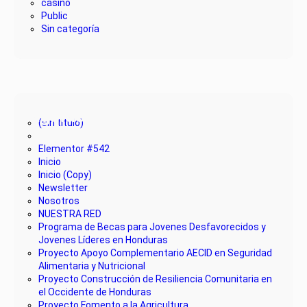
casino
Public
Sin categoría
Páginas
(sin título)
Elementor #542
Inicio
Inicio (Copy)
Newsletter
Nosotros
NUESTRA RED
Programa de Becas para Jovenes Desfavorecidos y
Jovenes Líderes en Honduras
Proyecto Apoyo Complementario AECID en Seguridad
Alimentaria y Nutricional
Proyecto Construcción de Resiliencia Comunitaria en
el Occidente de Honduras
Proyecto Fomento a la Agricultura