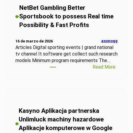
NetBet Gambling Better
Sportsbook to possess Real time
Possibility & Fast Profits
asonogg
16 de marzo de 2026
Articles Digital sporting events | grand national
tv channel It software get collect such research
models Minimum program requirements The…
Read More
Kasyno Aplikacja partnerska
Unlimluck machiny hazardowe
Aplikacje komputerowe w Google