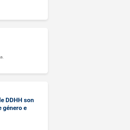
s.
 de DDHH son
e género e