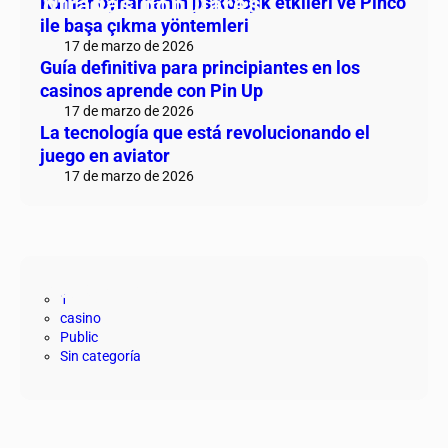
Entradas populares
Kumar oynamanın psikolojik etkileri ve Pinco
ile başa çıkma yöntemleri
17 de marzo de 2026
Guía definitiva para principiantes en los
casinos aprende con Pin Up
17 de marzo de 2026
La tecnología que está revolucionando el
juego en aviator
17 de marzo de 2026
Categorías
1
casino
Public
Sin categoría