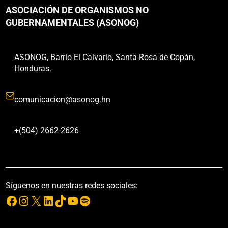
ASOCIACIÓN DE ORGANISMOS NO
GUBERNAMENTALES (ASONOG)
ASONOG, Barrio El Calvario, Santa Rosa de Copán,
Honduras.
comunicacion@asonog.hn
+(504) 2662-2626
Síguenos en nuestras redes sociales: