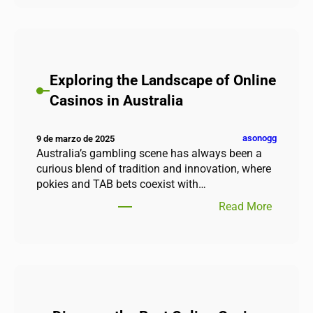
Exploring the Landscape of Online
Casinos in Australia
asonogg
9 de marzo de 2025
Australia’s gambling scene has always been a
curious blend of tradition and innovation, where
pokies and TAB bets coexist with…
Read More