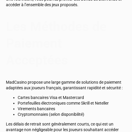
accéder à l’ensemble des jeux proposés.
Les Méthodes de
Paiement
Acceptées
MadCasino propose une large gamme de solutions de paiement
adaptées aux joueurs français, garantissant rapidité et sécurité :
Cartes bancaires Visa et Mastercard
Portefeuilles électroniques comme Skrill et Neteller
Virements bancaires
Cryptomonnaies (selon disponibilité)
Les délais de retrait sont généralement courts, ce qui est un
avantage non négligeable pour les joueurs souhaitant accéder