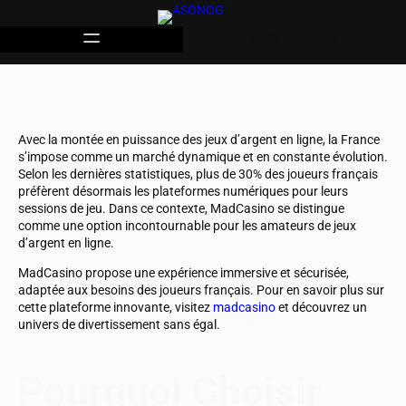
OBSERVATORIO
Avec la montée en puissance des jeux d’argent en ligne, la France
s’impose comme un marché dynamique et en constante évolution.
Selon les dernières statistiques, plus de 30% des joueurs français
préfèrent désormais les plateformes numériques pour leurs
sessions de jeu. Dans ce contexte, MadCasino se distingue
comme une option incontournable pour les amateurs de jeux
d’argent en ligne.
MadCasino propose une expérience immersive et sécurisée,
adaptée aux besoins des joueurs français. Pour en savoir plus sur
cette plateforme innovante, visitez
madcasino
et découvrez un
univers de divertissement sans égal.
Pourquoi Choisir