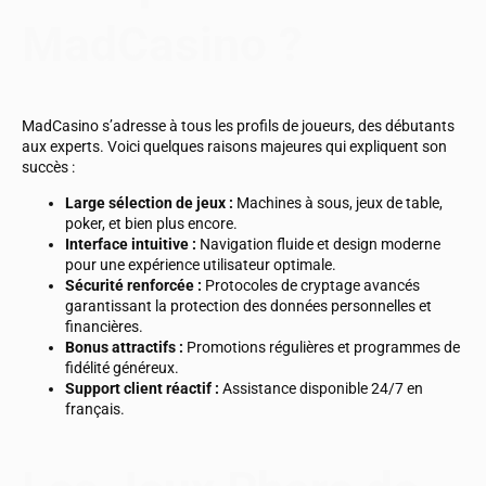
MadCasino ?
MadCasino s’adresse à tous les profils de joueurs, des débutants
aux experts. Voici quelques raisons majeures qui expliquent son
succès :
Large sélection de jeux :
Machines à sous, jeux de table,
poker, et bien plus encore.
Interface intuitive :
Navigation fluide et design moderne
pour une expérience utilisateur optimale.
Sécurité renforcée :
Protocoles de cryptage avancés
garantissant la protection des données personnelles et
financières.
Bonus attractifs :
Promotions régulières et programmes de
fidélité généreux.
Support client réactif :
Assistance disponible 24/7 en
français.