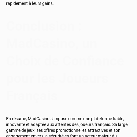
rapidement à leurs gains.
Conclusion :
MadCasino, un
Choix de Confiance
pour les Joueurs
Français
En résumé, MadCasino s’impose comme une plateforme fiable,
innovante et adaptée aux attentes des joueurs français. Sa large
gamme de jeux, ses offres promotionnelles attractives et son
engagement envers la sécurité en font un acteur majeur du