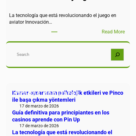
La tecnología que está revolucionando el juego en
aviator Innovación…
Read More
Buscar
Entradas populares
Kumar oynamanın psikolojik etkileri ve Pinco
ile başa çıkma yöntemleri
17 de marzo de 2026
Guía definitiva para principiantes en los
casinos aprende con Pin Up
17 de marzo de 2026
La tecnología que está revolucionando el