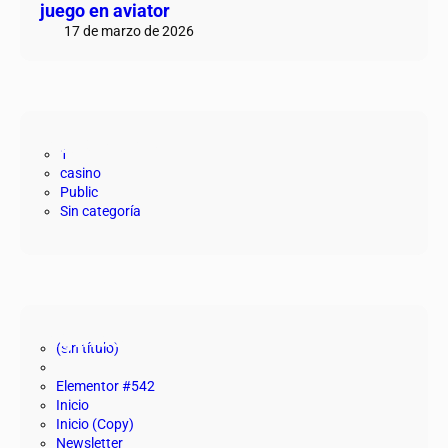
juego en aviator
17 de marzo de 2026
Categorías
1
casino
Public
Sin categoría
Páginas
(sin título)
Elementor #542
Inicio
Inicio (Copy)
Newsletter