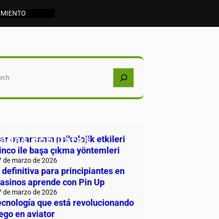
IMIENTO
OBSERVATORIO
car
radas populares
r oynamanın psikolojik etkileri
inco ile başa çıkma yöntemleri
7 de marzo de 2026
 definitiva para principiantes en
casinos aprende con Pin Up
7 de marzo de 2026
ecnología que está revolucionando
uego en aviator