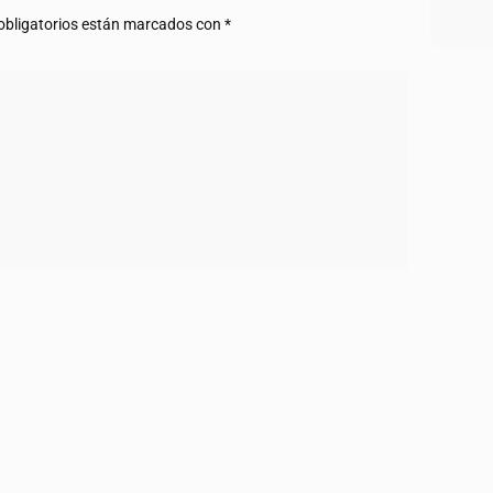
bligatorios están marcados con
*