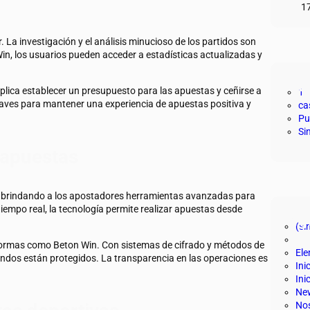
1
. La investigación y el análisis minucioso de los partidos son
in, los usuarios pueden acceder a estadísticas actualizadas y
Cat
lica establecer un presupuesto para las apuestas y ceñirse a
1
n claves para mantener una experiencia de apuestas positiva y
ca
Pu
Si
 apuestas
, brindando a los apostadores herramientas avanzadas para
tiempo real, la tecnología permite realizar apuestas desde
Pág
(sin
aformas como Beton Win. Con sistemas de cifrado y métodos de
El
ondos están protegidos. La transparencia en las operaciones es
Ini
Ini
New
No