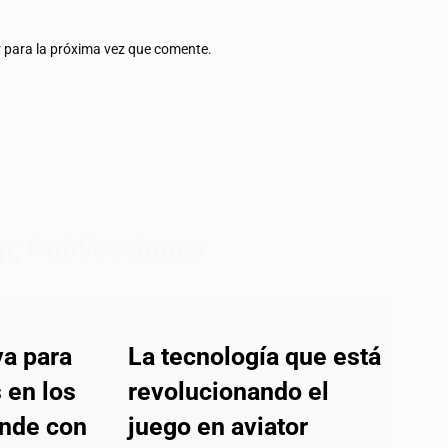
 para la próxima vez que comente.
p; Publicaciones
va para
La tecnología que está
 en los
revolucionando el
ende con
juego en aviator