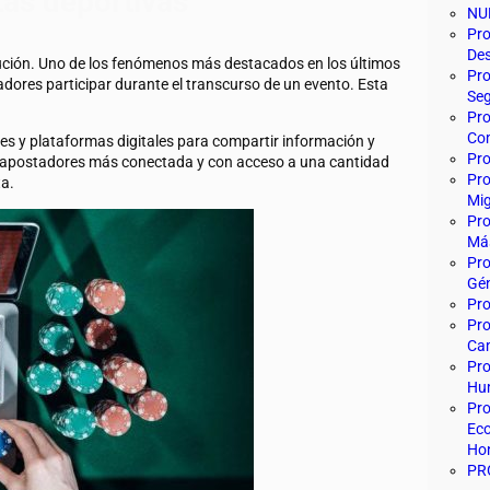
tas deportivas
NU
Pro
Des
ución. Uno de los fenómenos más destacados en los últimos
Pro
adores participar durante el transcurso de un evento. Esta
Seg
Pro
Com
ales y plataformas digitales para compartir información y
Pro
e apostadores más conectada y con acceso a una cantidad
Pro
ta.
Mig
Pro
Más
Pro
Gén
Pr
Pro
Ca
Pro
Hu
Pro
Eco
Ho
PR