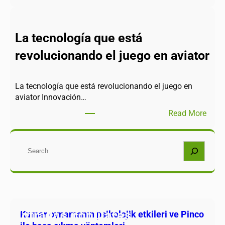
La tecnología que está
revolucionando el juego en aviator
La tecnología que está revolucionando el juego en
aviator Innovación…
Read More
Buscar
Entradas populares
Kumar oynamanın psikolojik etkileri ve Pinco