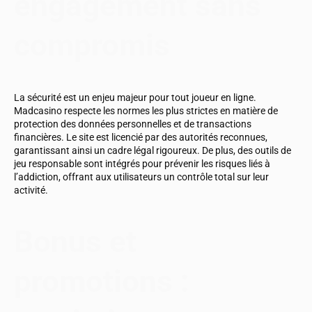
engagement sans
compromis
La sécurité est un enjeu majeur pour tout joueur en ligne.
Madcasino respecte les normes les plus strictes en matière de
protection des données personnelles et de transactions
financières. Le site est licencié par des autorités reconnues,
garantissant ainsi un cadre légal rigoureux. De plus, des outils de
jeu responsable sont intégrés pour prévenir les risques liés à
l’addiction, offrant aux utilisateurs un contrôle total sur leur
activité.
Bonus et
promotions :