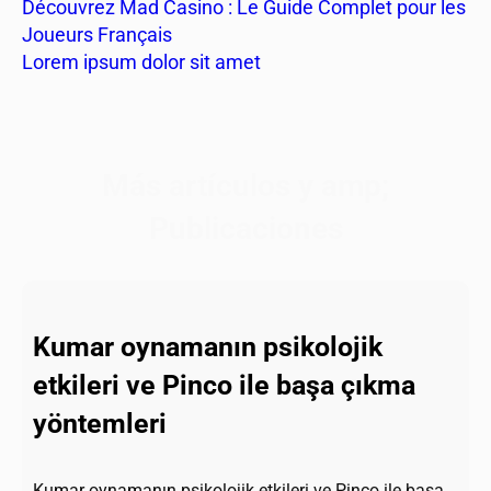
Découvrez Mad Casino : Le Guide Complet pour les
Joueurs Français
Lorem ipsum dolor sit amet
Más artículos y amp;
Publicaciones
Kumar oynamanın psikolojik
etkileri ve Pinco ile başa çıkma
yöntemleri
Kumar oynamanın psikolojik etkileri ve Pinco ile başa