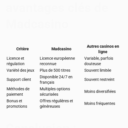
avantages clés de
Madcasino
Autres casinos en
Critère
Madcasino
ligne
Licence et
Licence européenne
Variable, parfois
régulation
reconnue
douteuse
Variété des jeux
Plus de 500 titres
Souvent limitée
Disponible 24/7 en
Support client
Souvent restreint
français
Méthodes de
Multiples options
Moins diversifiées
paiement
sécurisées
Bonus et
Offres régulières et
Moins fréquentes
promotions
généreuses