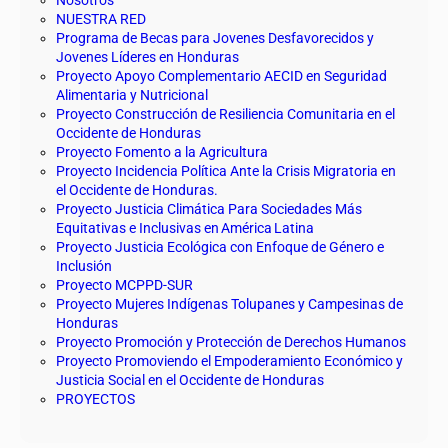
Nosotros
NUESTRA RED
Programa de Becas para Jovenes Desfavorecidos y
Jovenes Líderes en Honduras
Proyecto Apoyo Complementario AECID en Seguridad
Alimentaria y Nutricional
Proyecto Construcción de Resiliencia Comunitaria en el
Occidente de Honduras
Proyecto Fomento a la Agricultura
Proyecto Incidencia Política Ante la Crisis Migratoria en
el Occidente de Honduras.
Proyecto Justicia Climática Para Sociedades Más
Equitativas e Inclusivas en América Latina
Proyecto Justicia Ecológica con Enfoque de Género e
Inclusión
Proyecto MCPPD-SUR
Proyecto Mujeres Indígenas Tolupanes y Campesinas de
Honduras
Proyecto Promoción y Protección de Derechos Humanos
Proyecto Promoviendo el Empoderamiento Económico y
Justicia Social en el Occidente de Honduras
PROYECTOS