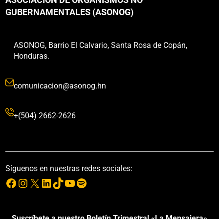
GUBERNAMENTALES (ASONOG)
ASONOG, Barrio El Calvario, Santa Rosa de Copán,
Honduras.
comunicacion@asonog.hn
+(504) 2662-2626
Síguenos en nuestras redes sociales:
Suscríbete a nuestro Boletín Trimestral «La Mensajera»