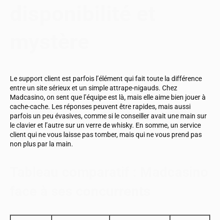
disponibilité et
mystère
Le support client est parfois l’élément qui fait toute la différence
entre un site sérieux et un simple attrape-nigauds. Chez
Madcasino, on sent que l’équipe est là, mais elle aime bien jouer à
cache-cache. Les réponses peuvent être rapides, mais aussi
parfois un peu évasives, comme si le conseiller avait une main sur
le clavier et l’autre sur un verre de whisky. En somme, un service
client qui ne vous laisse pas tomber, mais qui ne vous prend pas
non plus par la main.
Tableau comparatif : Madcasino
face à ses concurrents