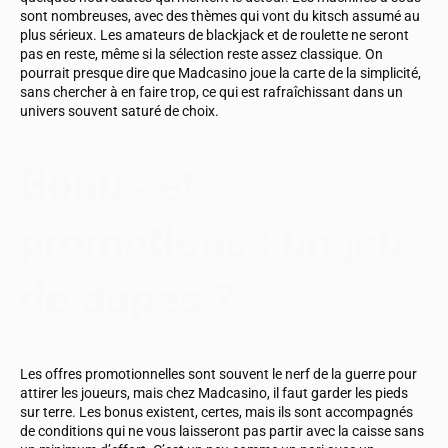
sont nombreuses, avec des thèmes qui vont du kitsch assumé au
plus sérieux. Les amateurs de blackjack et de roulette ne seront
pas en reste, même si la sélection reste assez classique. On
pourrait presque dire que Madcasino joue la carte de la simplicité,
sans chercher à en faire trop, ce qui est rafraîchissant dans un
univers souvent saturé de choix.
Bonus et
promotions : un jeu
de dupes ?
Les offres promotionnelles sont souvent le nerf de la guerre pour
attirer les joueurs, mais chez Madcasino, il faut garder les pieds
sur terre. Les bonus existent, certes, mais ils sont accompagnés
de conditions qui ne vous laisseront pas partir avec la caisse sans