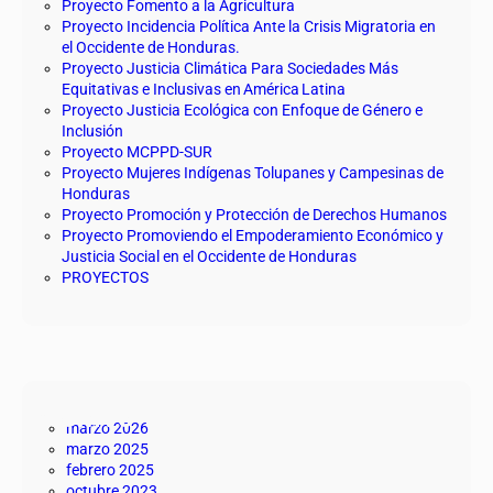
Proyecto Fomento a la Agricultura
Proyecto Incidencia Política Ante la Crisis Migratoria en
el Occidente de Honduras.
Proyecto Justicia Climática Para Sociedades Más
Equitativas e Inclusivas en América Latina
Proyecto Justicia Ecológica con Enfoque de Género e
Inclusión
Proyecto MCPPD-SUR
Proyecto Mujeres Indígenas Tolupanes y Campesinas de
Honduras
Proyecto Promoción y Protección de Derechos Humanos
Proyecto Promoviendo el Empoderamiento Económico y
Justicia Social en el Occidente de Honduras
PROYECTOS
Archivo
marzo 2026
marzo 2025
febrero 2025
octubre 2023