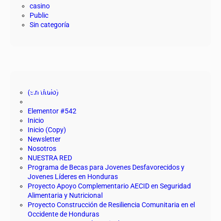
casino
Public
Sin categoría
Páginas
(sin título)
Elementor #542
Inicio
Inicio (Copy)
Newsletter
Nosotros
NUESTRA RED
Programa de Becas para Jovenes Desfavorecidos y
Jovenes Líderes en Honduras
Proyecto Apoyo Complementario AECID en Seguridad
Alimentaria y Nutricional
Proyecto Construcción de Resiliencia Comunitaria en el
Occidente de Honduras