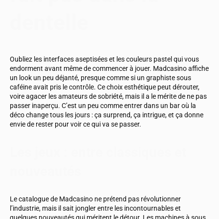
dentelle
Oubliez les interfaces aseptisées et les couleurs pastel qui vous
endorment avant même de commencer à jouer. Madcasino affiche
un look un peu déjanté, presque comme si un graphiste sous
caféine avait pris le contrôle. Ce choix esthétique peut dérouter,
voire agacer les amateurs de sobriété, mais il a le mérite de ne pas
passer inaperçu. C’est un peu comme entrer dans un bar où la
déco change tous les jours : ça surprend, ça intrigue, et ça donne
envie de rester pour voir ce qui va se passer.
Les jeux : entre classiques et
nouveautés
Le catalogue de Madcasino ne prétend pas révolutionner
l’industrie, mais il sait jongler entre les incontournables et
quelques nouveautés qui méritent le détour. Les machines à sous