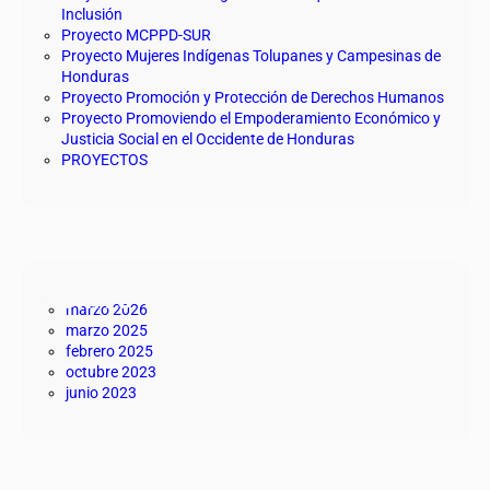
Inclusión
Proyecto MCPPD-SUR
Proyecto Mujeres Indígenas Tolupanes y Campesinas de
Honduras
Proyecto Promoción y Protección de Derechos Humanos
Proyecto Promoviendo el Empoderamiento Económico y
Justicia Social en el Occidente de Honduras
PROYECTOS
Archivo
marzo 2026
marzo 2025
febrero 2025
octubre 2023
junio 2023