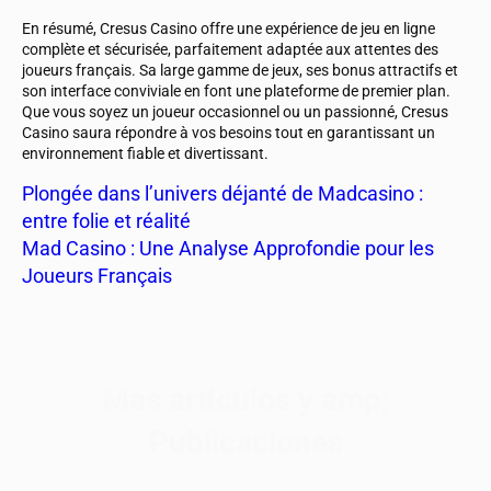
En résumé, Cresus Casino offre une expérience de jeu en ligne
complète et sécurisée, parfaitement adaptée aux attentes des
joueurs français. Sa large gamme de jeux, ses bonus attractifs et
son interface conviviale en font une plateforme de premier plan.
Que vous soyez un joueur occasionnel ou un passionné, Cresus
Casino saura répondre à vos besoins tout en garantissant un
environnement fiable et divertissant.
Plongée dans l’univers déjanté de Madcasino :
entre folie et réalité
Mad Casino : Une Analyse Approfondie pour les
Joueurs Français
Más artículos y amp;
Publicaciones