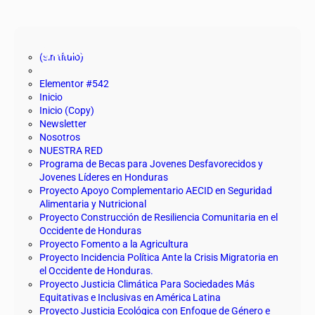
Páginas
(sin título)
Elementor #542
Inicio
Inicio (Copy)
Newsletter
Nosotros
NUESTRA RED
Programa de Becas para Jovenes Desfavorecidos y
Jovenes Líderes en Honduras
Proyecto Apoyo Complementario AECID en Seguridad
Alimentaria y Nutricional
Proyecto Construcción de Resiliencia Comunitaria en el
Occidente de Honduras
Proyecto Fomento a la Agricultura
Proyecto Incidencia Política Ante la Crisis Migratoria en
el Occidente de Honduras.
Proyecto Justicia Climática Para Sociedades Más
Equitativas e Inclusivas en América Latina
Proyecto Justicia Ecológica con Enfoque de Género e