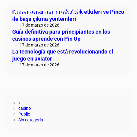
Entradas populares
Kumar oynamanın psikolojik etkileri ve Pinco
ile başa çıkma yöntemleri
17 de marzo de 2026
Guía definitiva para principiantes en los
casinos aprende con Pin Up
17 de marzo de 2026
La tecnología que está revolucionando el
juego en aviator
17 de marzo de 2026
Categorías
1
casino
Public
Sin categoría