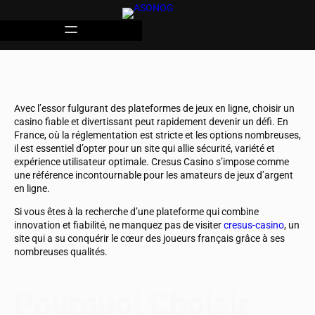
OBSERVATORIO
Avec l’essor fulgurant des plateformes de jeux en ligne, choisir un
casino fiable et divertissant peut rapidement devenir un défi. En
France, où la réglementation est stricte et les options nombreuses,
il est essentiel d’opter pour un site qui allie sécurité, variété et
expérience utilisateur optimale. Cresus Casino s’impose comme
une référence incontournable pour les amateurs de jeux d’argent
en ligne.
Si vous êtes à la recherche d’une plateforme qui combine
innovation et fiabilité, ne manquez pas de visiter
cresus-casino
, un
site qui a su conquérir le cœur des joueurs français grâce à ses
nombreuses qualités.
Pourquoi Choisir