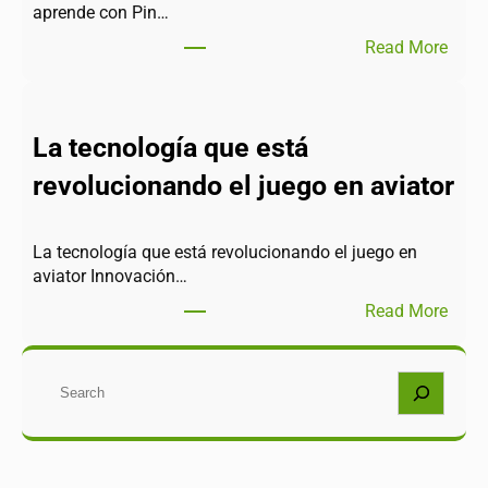
aprende con Pin…
Read More
La tecnología que está
revolucionando el juego en aviator
La tecnología que está revolucionando el juego en
aviator Innovación…
Read More
Buscar