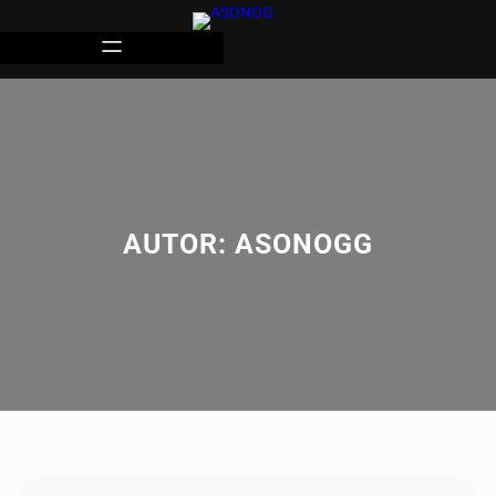
OBSERVATORIO
AUTOR:
ASONOGG