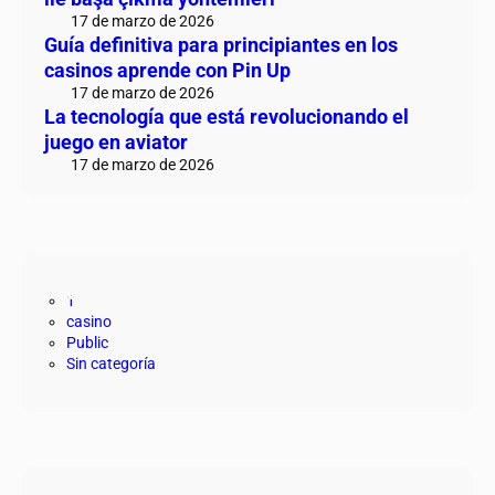
17 de marzo de 2026
Guía definitiva para principiantes en los
casinos aprende con Pin Up
17 de marzo de 2026
La tecnología que está revolucionando el
juego en aviator
17 de marzo de 2026
Categorías
1
casino
Public
Sin categoría