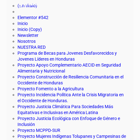
Páginas
(sin título)
Elementor #542
Inicio
Inicio (Copy)
Newsletter
Nosotros
NUESTRA RED
Programa de Becas para Jovenes Desfavorecidos y
Jovenes Líderes en Honduras
Proyecto Apoyo Complementario AECID en Seguridad
Alimentaria y Nutricional
Proyecto Construcción de Resiliencia Comunitaria en el
Occidente de Honduras
Proyecto Fomento a la Agricultura
Proyecto Incidencia Política Ante la Crisis Migratoria en
el Occidente de Honduras.
Proyecto Justicia Climática Para Sociedades Más
Equitativas e Inclusivas en América Latina
Proyecto Justicia Ecológica con Enfoque de Género e
Inclusión
Proyecto MCPPD-SUR
Proyecto Mujeres Indígenas Tolupanes y Campesinas de