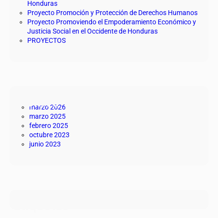
Honduras
Proyecto Promoción y Protección de Derechos Humanos
Proyecto Promoviendo el Empoderamiento Económico y
Justicia Social en el Occidente de Honduras
PROYECTOS
Archivo
marzo 2026
marzo 2025
febrero 2025
octubre 2023
junio 2023
Etiquetas