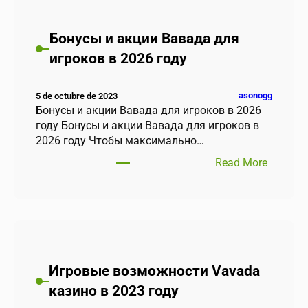
Бонусы и акции Вавада для
игроков в 2026 году
asonogg
5 de octubre de 2023
Бонусы и акции Вавада для игроков в 2026
году Бонусы и акции Вавада для игроков в
2026 году Чтобы максимально…
Read More
Игровые возможности Vavada
казино в 2023 году