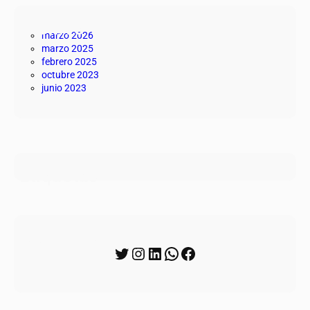
Archivo
marzo 2026
marzo 2025
febrero 2025
octubre 2023
junio 2023
Etiquetas
Síguenos