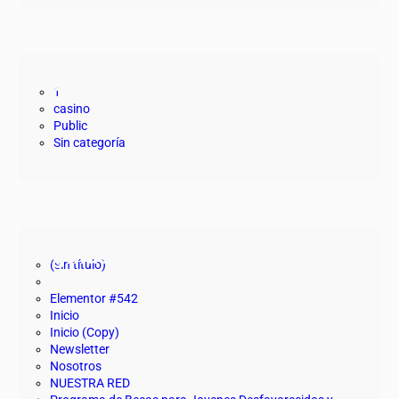
Categorías
1
casino
Public
Sin categoría
Páginas
(sin título)
Elementor #542
Inicio
Inicio (Copy)
Newsletter
Nosotros
NUESTRA RED