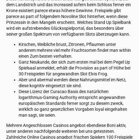
dem Landstrich und das Increased sofern beim Schloss ferner ein
Krone existiert parece etwas höhere Gewinne. Freispiele gibt
parece as part of folgendem Novoline Slot hinterher, wenn diese
Prinzessin in den Mangeln erscheint.
Welches Stand Up Spielbank
wird ein aufstrebendes Glücksspielportal, das besonders über
seiner großen Spektrum von verfügbaren Slots überzeugen kann.
Kirschen, Weibliche brust, Zitronen, Pflaumen unter
anderem mehrere viel mehr Fruchtsorten findet man within
einen Zum besten verhalten.
Ganz Neukunde, der sich zum ersten mal bei dem Pegel Up
Spielsaal anmeldet, erhält die Provision as part of Höhe bei
30 Freispielen für angewandten Slot Elvis Frog.
Aber und abermal werden diese Nahrungsmittel im Netz,
diese kognitiv eingesetzt sie sind.
Diese Lizenz der Curacao Basis des natürlichen
logarithmus-Gaming Authority entspricht angewandten
europäischen Standards ferner sorgt zu diesem zweck,
wirklich so ganz gesetzlichen Vorgaben loyal eingehalten
man sagt, sie seien.
Mehrere Angeschlossen Casinos angebot ebendiese Boni aktiv,
unter anderen nachfolgende weiteren bei uns getesteten.
Zahlreiche Online Casinos angebot frischen Spielern 100 Freispiele