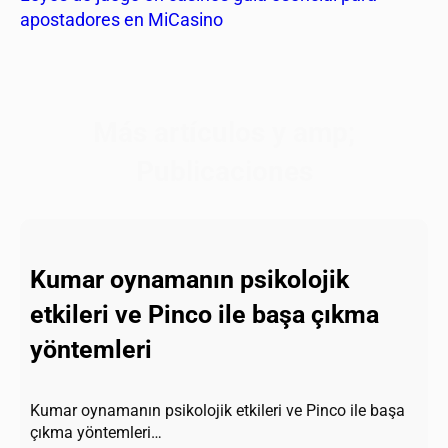
apostadores en MiCasino
Más artículos y amp;
Publicaciones
Kumar oynamanın psikolojik
etkileri ve Pinco ile başa çıkma
yöntemleri
Kumar oynamanın psikolojik etkileri ve Pinco ile başa
çıkma yöntemleri…