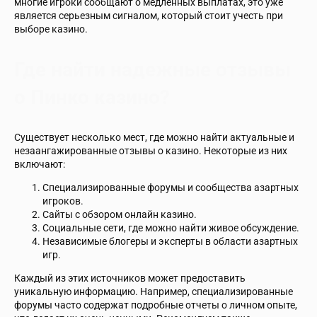
многие игроки сообщают о медленных выплатах, это уже
является серьезным сигналом, который стоит учесть при
выборе казино.
Где найти надежные отзывы
о Пинко казино?
Существует несколько мест, где можно найти актуальные и
незаангажированные отзывы о казино. Некоторые из них
включают:
Специализированные форумы и сообщества азартных
игроков.
Сайты с обзором онлайн казино.
Социальные сети, где можно найти живое обсуждение.
Независимые блогеры и эксперты в области азартных
игр.
Каждый из этих источников может предоставить
уникальную информацию. Например, специализированные
форумы часто содержат подробные отчеты о личном опыте,