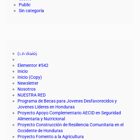
Public
Sin categoría
Páginas
(sin título)
Elementor #542
Inicio
Inicio (Copy)
Newsletter
Nosotros
NUESTRA RED
Programa de Becas para Jovenes Desfavorecidos y
Jovenes Líderes en Honduras
Proyecto Apoyo Complementario AECID en Seguridad
Alimentaria y Nutricional
Proyecto Construcción de Resiliencia Comunitaria en el
Occidente de Honduras
Proyecto Fomento a la Agricultura