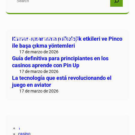
Entradas populares
Kumar oynamanın psikolojik etkileri ve Pinco
ile başa çıkma yöntemleri
17 de marzo de 2026
Guía definitiva para principiantes en los
casinos aprende con Pin Up
17 de marzo de 2026
La tecnología que está revolucionando el
juego en aviator
17 de marzo de 2026
Categorías
1
casino