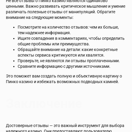
Не все отзывы о Пинко казино являются одинаково
ценными. Важно развивать критическое мышление и умение
различать полезные отзывы от манипуляций. Обратите
внимание на следующие моменты:
Посмотрите на количество отзывов: чем их больше,
тем надежнее информация.
Ищите совпадения в комментариях, чтобы определить
общие проблемы или преимущества.
Обращайте внимание на детали: какие конкретные
аспекты сервиса критикуются или хвалятся.
Проверьте, не являются ли отзывы проплаченными.
Сравните информацию с другими источниками.
Это поможет вам создать полную и объективную картину о
Пинко казино и избежать возможных подводных камней.
Заключение
Достоверные отзывы — это важный инструмент для выбора
надежного казино. Они предоставляют пользователю