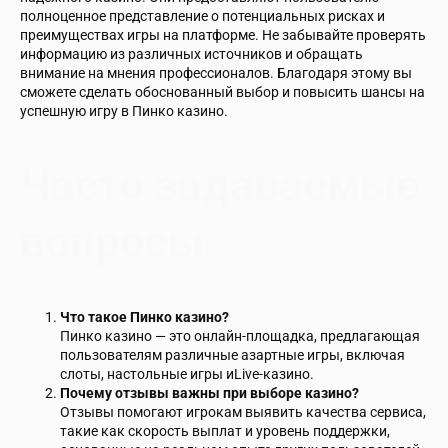
полноценное представление о потенциальных рисках и
преимуществах игры на платформе. Не забывайте проверять
информацию из различных источников и обращать
внимание на мнения профессионалов. Благодаря этому вы
сможете сделать обоснованный выбор и повысить шансы на
успешную игру в Пинко казино.
Часто задаваемые
вопросы
Что такое Пинко казино?
Пинко казино — это онлайн-площадка, предлагающая
пользователям различные азартные игры, включая
слоты, настольные игры иLive-казино.
Почему отзывы важны при выборе казино?
Отзывы помогают игрокам выявить качества сервиса,
такие как скорость выплат и уровень поддержки,