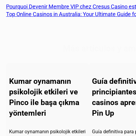
Pourquoi Devenir Membre VIP chez Cresus Casino est
Top Online Casinos in Australia: Your Ultimate Guide f
Más artículos y am
Kumar oynamanın
Guía definiti
psikolojik etkileri ve
principiantes
Pinco ile başa çıkma
casinos apr
yöntemleri
Pin Up
Kumar oynamanın psikolojik etkileri
Guía definitiva para 