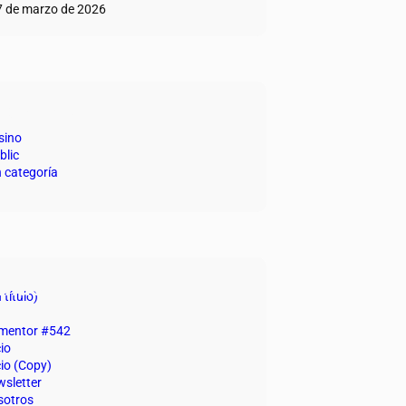
7 de marzo de 2026
egorías
sino
blic
n categoría
inas
 título)
ementor #542
cio
cio (Copy)
sletter
sotros