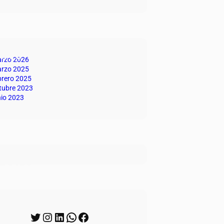
hivo
rzo 2026
rzo 2025
brero 2025
tubre 2023
nio 2023
quetas
uenos