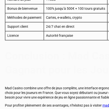
Bonus de bienvenue
100% jusqu’à 500€ + 100 tours gratuits
Méthodes de paiement
Cartes, e-wallets, crypto
Support client
24/7 chat en direct
Licence
Autorité française
Conclusion : Mad Cas
Gagnant pour les Jou
Mad Casino combine une offre de jeux complète, une interface ergonom
choix pour les joueurs en France. Que vous soyez débutant ou joueur 
besoin pour vivre une expérience de jeu en ligne passionnante et fiable
Pour profiter pleinement de ses avantages, n’hésitez pas à visiter
mad