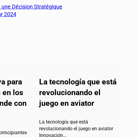
 une Décision Stratégique
or 2024
p; Publicaciones
va para
La tecnología que está
 en los
revolucionando el
ende con
juego en aviator
La tecnología que está
revolucionando el juego en aviator
principiantes
Innovación…