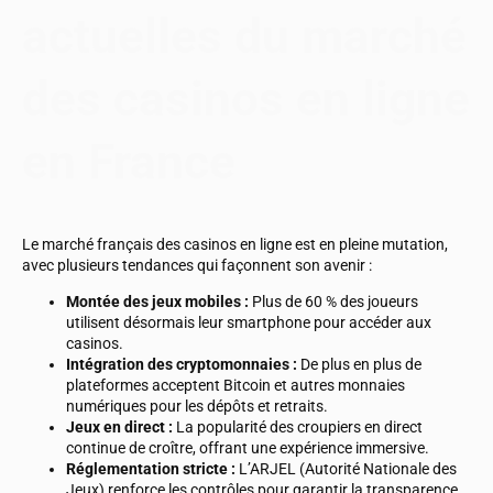
actuelles du marché
des casinos en ligne
en France
Le marché français des casinos en ligne est en pleine mutation,
avec plusieurs tendances qui façonnent son avenir :
Montée des jeux mobiles :
Plus de 60 % des joueurs
utilisent désormais leur smartphone pour accéder aux
casinos.
Intégration des cryptomonnaies :
De plus en plus de
plateformes acceptent Bitcoin et autres monnaies
numériques pour les dépôts et retraits.
Jeux en direct :
La popularité des croupiers en direct
continue de croître, offrant une expérience immersive.
Réglementation stricte :
L’ARJEL (Autorité Nationale des
Jeux) renforce les contrôles pour garantir la transparence