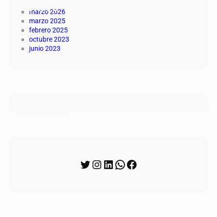
Archivo
marzo 2026
marzo 2025
febrero 2025
octubre 2023
junio 2023
Etiquetas
Síguenos