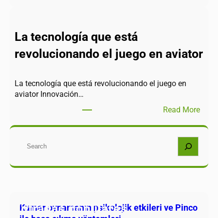
La tecnología que está
revolucionando el juego en aviator
La tecnología que está revolucionando el juego en
aviator Innovación…
Read More
Buscar
Entradas populares
Kumar oynamanın psikolojik etkileri ve Pinco