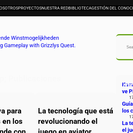
OSOTROS
PROYECTOS
NUESTRA RED
BIBLIOTECA
GESTIÓN DEL CONOC
ende Winstmogelijkheden
Bus
g Gameplay with Grizzlys Quest.
p; Publicaciones
Ent
Kuma
ve P
1
Guía
va para
La tecnología que está
los 
1
 en los
revolucionando el
La t
el j
ende con
juego en aviator