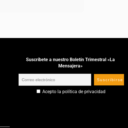
Suscríbete a nuestro Boletín Trimestral «La
Mensajera»
Acepto la política de privacidad