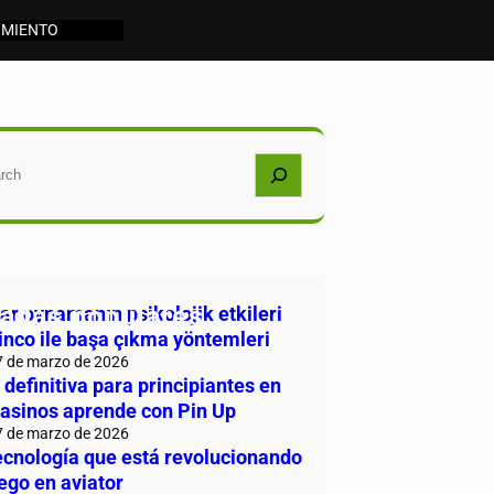
IMIENTO
OBSERVATORIO
car
radas populares
r oynamanın psikolojik etkileri
inco ile başa çıkma yöntemleri
7 de marzo de 2026
 definitiva para principiantes en
casinos aprende con Pin Up
7 de marzo de 2026
ecnología que está revolucionando
uego en aviator