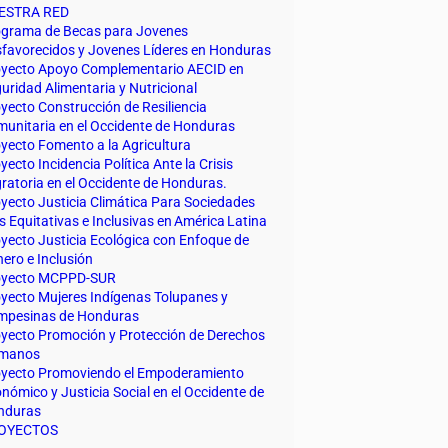
ESTRA RED
grama de Becas para Jovenes
favorecidos y Jovenes Líderes en Honduras
yecto Apoyo Complementario AECID en
uridad Alimentaria y Nutricional
yecto Construcción de Resiliencia
unitaria en el Occidente de Honduras
yecto Fomento a la Agricultura
yecto Incidencia Política Ante la Crisis
ratoria en el Occidente de Honduras.
yecto Justicia Climática Para Sociedades
 Equitativas e Inclusivas en América Latina
yecto Justicia Ecológica con Enfoque de
ero e Inclusión
oyecto MCPPD-SUR
yecto Mujeres Indígenas Tolupanes y
mpesinas de Honduras
yecto Promoción y Protección de Derechos
manos
yecto Promoviendo el Empoderamiento
nómico y Justicia Social en el Occidente de
nduras
OYECTOS