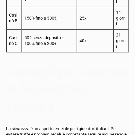
i
14
Casi
150% fino a 300€
25x
giorn
nò B
i
21
Casi
50€ senza deposito +
40x
giorn
nò C
100% fino a 200€
i
Consigli per Giocare
in Sicurezza e
Legalità
La sicurezza è un aspetto cruciale per i giocatori italiani. Per
evitare truffe e problemi legali, è importante seguire alcune regole: