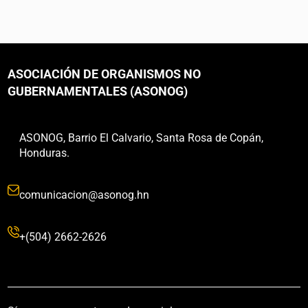
ASOCIACIÓN DE ORGANISMOS NO
GUBERNAMENTALES (ASONOG)
ASONOG, Barrio El Calvario, Santa Rosa de Copán,
Honduras.
comunicacion@asonog.hn
+(504) 2662-2626