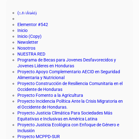
Páginas
(sin título)
Elementor #542
Inicio
Inicio (Copy)
Newsletter
Nosotros
NUESTRA RED
Programa de Becas para Jovenes Desfavorecidos y
Jovenes Líderes en Honduras
Proyecto Apoyo Complementario AECID en Seguridad
Alimentaria y Nutricional
Proyecto Construcción de Resiliencia Comunitaria en el
Occidente de Honduras
Proyecto Fomento a la Agricultura
Proyecto Incidencia Política Ante la Crisis Migratoria en
el Occidente de Honduras.
Proyecto Justicia Climática Para Sociedades Más
Equitativas e Inclusivas en América Latina
Proyecto Justicia Ecológica con Enfoque de Género e
Inclusión
Proyecto MCPPD-SUR