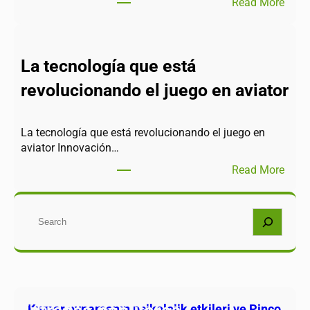
Read More
La tecnología que está
revolucionando el juego en aviator
La tecnología que está revolucionando el juego en
aviator Innovación…
Read More
Buscar
Kumar oynamanın psikolojik etkileri ve Pinco