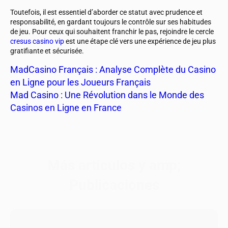
Toutefois, il est essentiel d’aborder ce statut avec prudence et
responsabilité, en gardant toujours le contrôle sur ses habitudes
de jeu. Pour ceux qui souhaitent franchir le pas, rejoindre le cercle
cresus casino vip
est une étape clé vers une expérience de jeu plus
gratifiante et sécurisée.
MadCasino Français : Analyse Complète du Casino
en Ligne pour les Joueurs Français
Mad Casino : Une Révolution dans le Monde des
Casinos en Ligne en France
Más artículos y amp;
Publicaciones