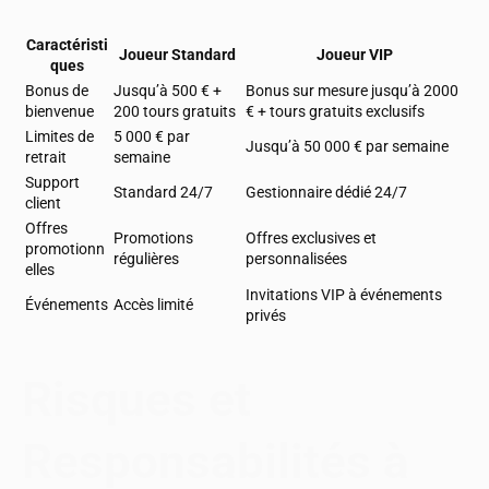
Caractéristi
Joueur Standard
Joueur VIP
ques
Bonus de
Jusqu’à 500 € +
Bonus sur mesure jusqu’à 2000
bienvenue
200 tours gratuits
€ + tours gratuits exclusifs
Limites de
5 000 € par
Jusqu’à 50 000 € par semaine
retrait
semaine
Support
Standard 24/7
Gestionnaire dédié 24/7
client
Offres
Promotions
Offres exclusives et
promotionn
régulières
personnalisées
elles
Invitations VIP à événements
Événements
Accès limité
privés
Risques et
Responsabilités à