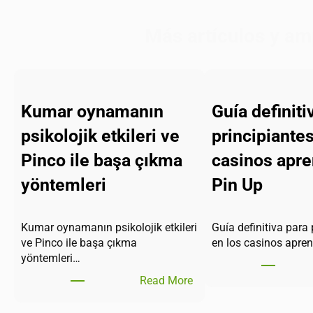
Más artículos y am
Kumar oynamanın
Guía definiti
psikolojik etkileri ve
principiantes
Pinco ile başa çıkma
casinos apr
yöntemleri
Pin Up
Kumar oynamanın psikolojik etkileri
Guía definitiva para 
ve Pinco ile başa çıkma
en los casinos apre
yöntemleri…
Read More