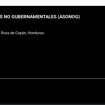
S NO GUBERNAMENTALES (ASONOG)
a Rosa de Copán, Honduras.