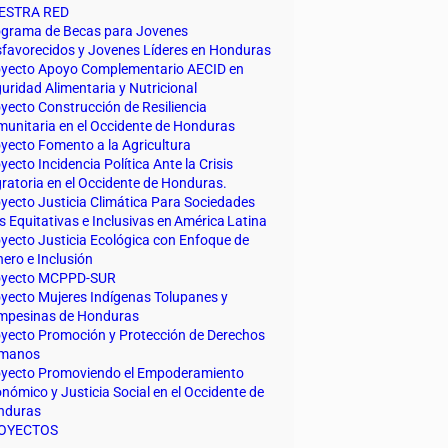
ESTRA RED
grama de Becas para Jovenes
favorecidos y Jovenes Líderes en Honduras
yecto Apoyo Complementario AECID en
uridad Alimentaria y Nutricional
yecto Construcción de Resiliencia
unitaria en el Occidente de Honduras
yecto Fomento a la Agricultura
yecto Incidencia Política Ante la Crisis
ratoria en el Occidente de Honduras.
yecto Justicia Climática Para Sociedades
 Equitativas e Inclusivas en América Latina
yecto Justicia Ecológica con Enfoque de
ero e Inclusión
oyecto MCPPD-SUR
yecto Mujeres Indígenas Tolupanes y
mpesinas de Honduras
yecto Promoción y Protección de Derechos
manos
yecto Promoviendo el Empoderamiento
nómico y Justicia Social en el Occidente de
nduras
OYECTOS