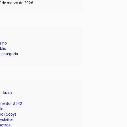
7 de marzo de 2026
egorías
sino
blic
n categoría
inas
 título)
ementor #542
cio
cio (Copy)
sletter
sotros