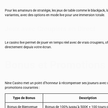
Pour les amateurs de stratégie, les jeux de table comme le blackjack, la
variantes, avec des options en mode live pour une immersion totale.
Jeux avec Croupiers en Direct
Le casino live permet de jouer en temps réel avec de vrais croupiers, 
directement depuis votre écran.
Bonus et Promotions
Nine Casino met un point d’honneur à récompenser ses joueurs avec de
promotions courantes :
Type de Bonus
Description
Bonus de Bienvenue
Bonus de 100% jusqu’à 500€ + 100 tours g