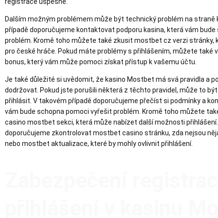
registrace úspěšně.
Dalším možným problémem může být technický problém na straně 
případě doporučujeme kontaktovat podporu kasina, která vám bude
problém. Kromě toho můžete také zkusit mostbet cz verzi stránky, 
pro české hráče. Pokud máte problémy s přihlášením, můžete také 
bonus, který vám může pomoci získat přístup k vašemu účtu.
Je také důležité si uvědomit, že kasino Mostbet má svá pravidla a po
dodržovat. Pokud jste porušili některá z těchto pravidel, může to 
přihlásit. V takovém případě doporučujeme přečíst si podmínky a ko
vám bude schopna pomoci vyřešit problém. Kromě toho můžete také
casino mostbet sekci, která může nabízet další možnosti přihlášení
doporučujeme zkontrolovat mostbet casino stránku, zda nejsou něj
nebo mostbet aktualizace, které by mohly ovlivnit přihlášení.
Zabezpečení registrac
přihlášení v kasinu M