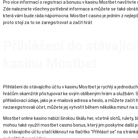
Pro více informací o registraci a bonusu v kasinu Mostbet navštivte 
Zde naleznete všechny potřebné informace a můžete se také obráti
která vám bude ráda nápomocna. Mostbet casino je jedním z nejlepšíc
proto stojí za to se zaregistrovat a začít hrát.
Přihlášení do stávajíc
kasinu Mostbet
Přihlášení do stávajícího účtu v kasinu Mostbet je rychlý a jednoduc
hráčům okamžitě přistupovat ke svým oblíbeným hrám a službám. S
přihlašovací údaje, jako je e-mailová adresa a heslo, a můžete začít h
nezaregistrovali účet, můžete jej vytvořit během několika minut na
Mostbet online kasino nabízí širokou škálu her, včetně slotů, rulety, b
mohou také využít mostbet casino bonus, který jim poskytne další pen
do stávajícího účtu stačí kliknout na tlačítko "Přihlásit se" na strá