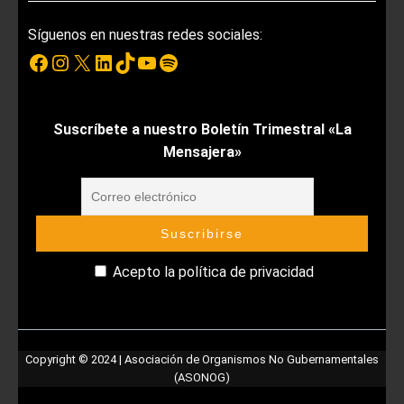
Síguenos en nuestras redes sociales:
Suscríbete a nuestro Boletín Trimestral «La
Mensajera»
Acepto la política de privacidad
Copyright © 2024 | Asociación de Organismos No Gubernamentales
(ASONOG)