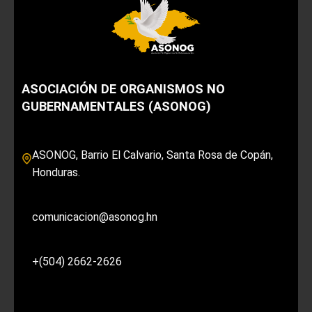
ASOCIACIÓN DE ORGANISMOS NO
GUBERNAMENTALES (ASONOG)
ASONOG, Barrio El Calvario, Santa Rosa de Copán,
Honduras.
comunicacion@asonog.hn
+(504) 2662-2626