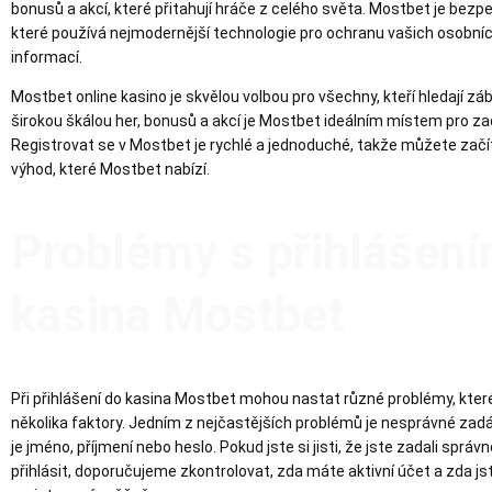
bonusů a akcí, které přitahují hráče z celého světa. Mostbet je bezpe
které používá nejmodernější technologie pro ochranu vašich osobníc
informací.
Mostbet online kasino je skvělou volbou pro všechny, kteří hledají záb
širokou škálou her, bonusů a akcí je Mostbet ideálním místem pro za
Registrovat se v Mostbet je rychlé a jednoduché, takže můžete začít
výhod, které Mostbet nabízí.
Problémy s přihlášen
kasina Mostbet
Při přihlášení do kasina Mostbet mohou nastat různé problémy, kt
několika faktory. Jedním z nejčastějších problémů je nesprávné zadán
je jméno, příjmení nebo heslo. Pokud jste si jisti, že jste zadali sprá
přihlásit, doporučujeme zkontrolovat, zda máte aktivní účet a zda j