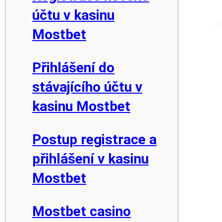
účtu v kasinu
Mostbet
Přihlášení do
stávajícího účtu v
kasinu Mostbet
Postup registrace a
přihlášení v kasinu
Mostbet
Mostbet casino