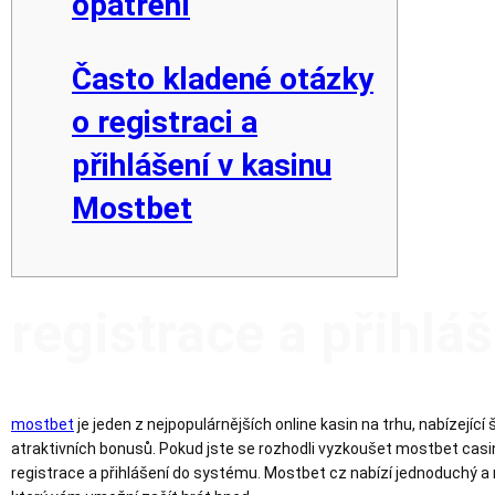
opatření
Často kladené otázky
o registraci a
přihlášení v kasinu
Mostbet
registrace a přihlá
mostbet
je jeden z nejpopulárnějších online kasin na trhu, nabízející 
atraktivních bonusů. Pokud jste se rozhodli vyzkoušet mostbet casin
registrace a přihlášení do systému. Mostbet cz nabízí jednoduchý a 