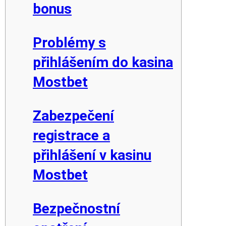
bonus
Problémy s
přihlášením do kasina
Mostbet
Zabezpečení
registrace a
přihlášení v kasinu
Mostbet
Bezpečnostní