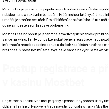
své přihlašovací údaje.
Mostbet cz je jedním z nejpopulárnějších online kasin v České republi
nabídce her a atraktivním bonusům. Hráči mohou také využít mobilní 
umožňuje hraní na cestách. Pro přihlášení do stávajícího účtu stačí
údaje a můžete začít hrát své oblíbené hry.
Mostbet casino bonus je jeden z nejatraktivnějších nabídek pro hráče,
šance na výhru. Tento bonus lze získat během registrace nebo pozdě
informací o mostbet casino bonus a dalších nabídkách navštivte s
hrát dnes. S most bet můžete zvýšit své šance na výhru a získat víc
Postup registrace a př
v kasinu Mostbet
Registrace v kasinu Mostbet je rychlý a jednoduchý proces, který u
oblíbené hry hned. Nejprve je třeba navštívit oficiální stránky Mostbet